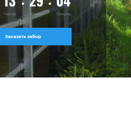
13
29
02
Часов
Минут
Секунд
Заказать забор